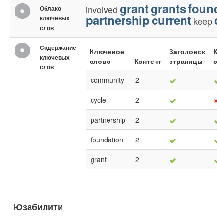
grant
grants
foun
involved
Облако
partnership
current
ключевых
keep
слов
Содержание
Ключевое
Заголовок
ключевых
слово
Контент
страницы
слов
community
2
cycle
2
partnership
2
foundation
2
grant
2
Юзабилити