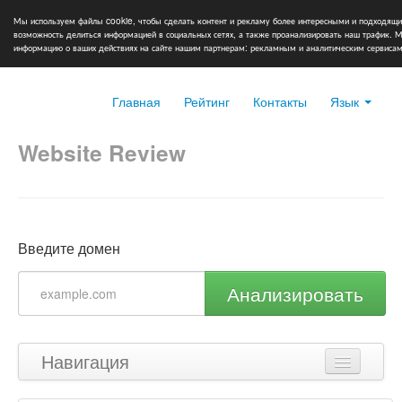
Мы используем файлы cookie, чтобы сделать контент и рекламу более интересными и подходящи
возможность делиться информацией в социальных сетях, а также проанализировать наш трафик.
информацию о ваших действиях на сайте нашим партнерам: рекламным и аналитическим сервисам
Главная
Рейтинг
Контакты
Язык
Website Review
Введите домен
Анализировать
Навигация
Наверх