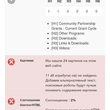
H1
H2
H3
H4
H5
H6
1
1
3
0
0
0
[H1] Community Partnership
Grants - Current Grant Cycle
[H2] Other Programs:
[H3] Downloads:
[H3] Links & Downloads:
[H3] Videos:
Мы нашли 24 картинок на этом
Картинки
веб-сайте.
11 alt атрибута(-ов) не найдено.
Добавив альтернативный текст,
поисковые роботы будут лучше
понимать содержание картинки.
Соотношение :
2%
Соотношение
Контент/HTML
Соотношение текста в коде HTML