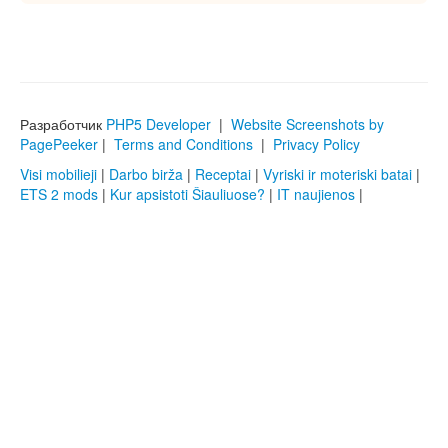
Разработчик
PHP5 Developer
|
Website Screenshots by
PagePeeker
|
Terms and Conditions
|
Privacy Policy
Visi mobilieji
|
Darbo birža
|
Receptai
|
Vyriski ir moteriski batai
|
ETS 2 mods
|
Kur apsistoti Šiauliuose?
|
IT naujienos
|