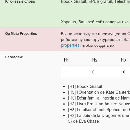
Ebook Gratuit, EPUB gratuit, Télécha
Ключевые слова
Хорошо, Ваш веб-сайт содержит кл
Вы не используете преимущества O
Og Meta Properties
роботам лучше структурировать Ва
properties
, чтобы создать их.
Заголовки
H1
H2
H3
1
0
10
[H1] Ebook Gratuit
[H3] l'Orientation de Kate Canterb
[H3] Désir familial interdit de N
[H3] Livre Erotisme Adulte: Nouve
[H3] Le biker et moi: Spencer de
[H3] La Joie de la Dragonne: un
5) de Eva Chase