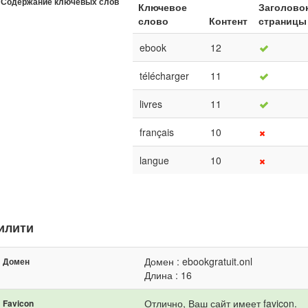
Содержание ключевых слов
Ключевое
Заголово
слово
Контент
страницы
ebook
12
télécharger
11
livres
11
français
10
langue
10
илити
Домен : ebookgratuit.onl
Домен
Длина : 16
Отлично, Ваш сайт имеет favicon.
Favicon