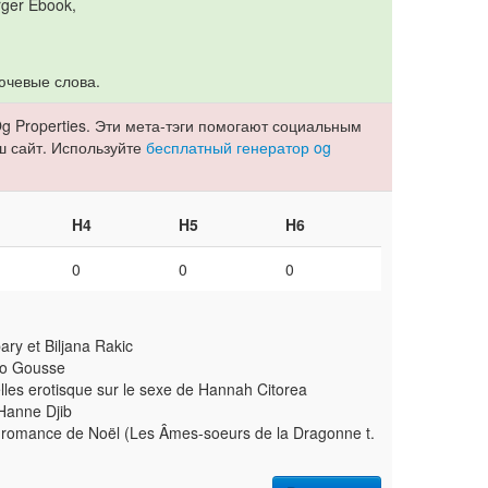
rger Ebook,
ючевые слова.
g Properties. Эти мета-тэги помогают социальным
ш сайт. Используйте
бесплатный генератор og
H4
H5
H6
0
0
0
ary et Biljana Rakic
amo Gousse
lles erotisque sur le sexe de Hannah Citorea
 Hanne Djib
e romance de Noël (Les Âmes-soeurs de la Dragonne t.