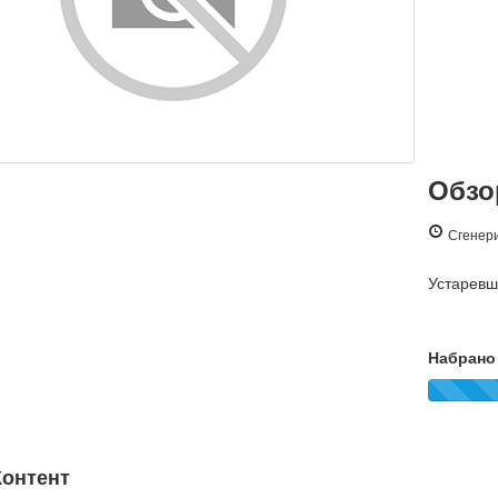
Обзор
Сгенери
Устарев
Набрано 
онтент