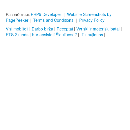
Разработчик
PHP5 Developer
|
Website Screenshots by
PagePeeker
|
Terms and Conditions
|
Privacy Policy
Visi mobilieji
|
Darbo birža
|
Receptai
|
Vyriski ir moteriski batai
|
ETS 2 mods
|
Kur apsistoti Šiauliuose?
|
IT naujienos
|