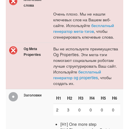
слова
Очень плохо. Мы не нашли
ключевых слов на Вашем веб-
сайте. Используйте
бесплатный
генератор мета-тэгов
, чтобы
сгенерировать ключевые слова.
Вы не используете преимущества
Og Meta
Og Properties. Эти мета-тэги
Properties
помогают социальным роботам
лучше структурировать Ваш сайт.
Используйте
бесплатный
генератор og properties
, чтобы
создать их.
Заголовки
H1
H2
H3
H4
H5
H6
2
3
0
0
0
0
[H1] One more step