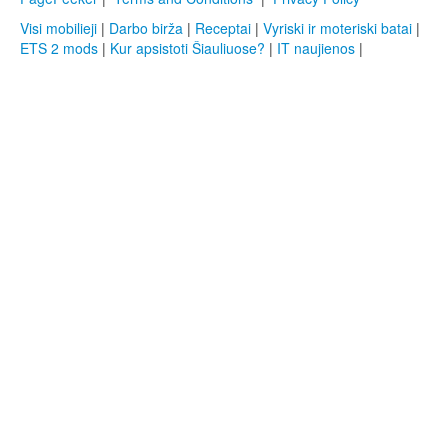
Visi mobilieji
|
Darbo birža
|
Receptai
|
Vyriski ir moteriski batai
|
ETS 2 mods
|
Kur apsistoti Šiauliuose?
|
IT naujienos
|