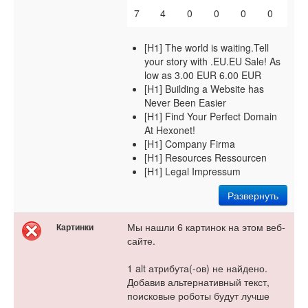
7
4
0
0
0
0
[H1] The world is waiting.Tell
your story with .EU.EU Sale! As
low as 3.00 EUR 6.00 EUR
[H1] Building a Website has
Never Been Easier
[H1] Find Your Perfect Domain
At Hexonet!
[H1] Company Firma
[H1] Resources Ressourcen
[H1] Legal Impressum
Развернуть
Мы нашли 6 картинок на этом веб-
Картинки
сайте.
1 alt атрибута(-ов) не найдено.
Добавив альтернативный текст,
поисковые роботы будут лучше