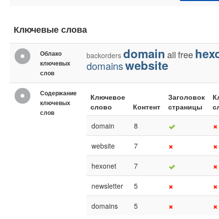
Ключевые слова
domain
hex
all
free
Облако
backorders
website
ключевых
domains
слов
Содержание
Ключевое
Заголовок
К
ключевых
слово
Контент
страницы
с
слов
domain
8
website
7
hexonet
7
newsletter
5
domains
5