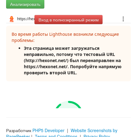
Анализировать
Вход в полноэкранный режим
Разработчик
PHP5 Developer
|
Website Screenshots by
PagePeeker
|
Terms and Conditions
|
Privacy Policy