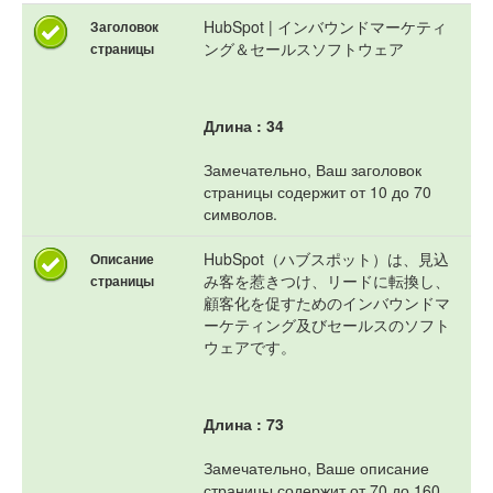
HubSpot | インバウンドマーケティ
Заголовок
ング＆セールスソフトウェア
страницы
Длина : 34
Замечательно, Ваш заголовок
страницы содержит от 10 до 70
символов.
HubSpot（ハブスポット）は、見込
Описание
み客を惹きつけ、リードに転換し、
страницы
顧客化を促すためのインバウンドマ
ーケティング及びセールスのソフト
ウェアです。
Длина : 73
Замечательно, Ваше описание
страницы содержит от 70 до 160