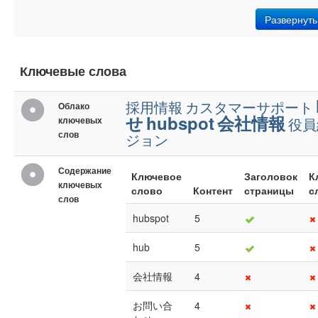
Развернуть
Ключевые слова
採用情報
カスタマーサポート
Облако
せ
hubspot
会社情報
ключевых
役員
слов
ジョン
Содержание
Ключевое
Заголовок
К
ключевых
слово
Контент
страницы
с
слов
hubspot
5
hub
5
会社情報
4
お問い合
4