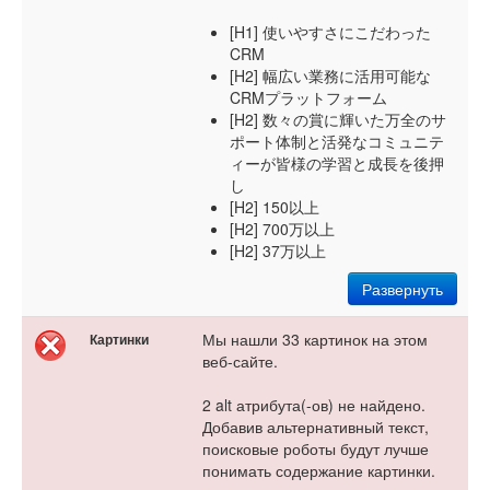
[H1] 使いやすさにこだわった
CRM
[H2] 幅広い業務に活用可能な
CRMプラットフォーム
[H2] 数々の賞に輝いた万全のサ
ポート体制と活発なコミュニテ
ィーが皆様の学習と成長を後押
し
[H2] 150以上
[H2] 700万以上
[H2] 37万以上
Развернуть
Мы нашли 33 картинок на этом
Картинки
веб-сайте.
2 alt атрибута(-ов) не найдено.
Добавив альтернативный текст,
поисковые роботы будут лучше
понимать содержание картинки.