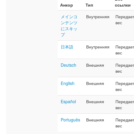
Анкор
Тип
ссылки
メインコ
Внутренняя
Передае
ンテンツ
вес
にスキッ
プ
日本語
Внутренняя
Передае
вес
Deutsch
Внешняя
Передае
вес
English
Внешняя
Передае
вес
Español
Внешняя
Передае
вес
Português
Внешняя
Передае
вес