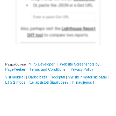
Разработчик
PHP5 Developer
|
Website Screenshots by
PagePeeker
|
Terms and Conditions
|
Privacy Policy
Visi mobilieji
|
Darbo birža
|
Receptai
|
Vyriski ir moteriski batai
|
ETS 2 mods
|
Kur apsistoti Šiauliuose?
|
IT naujienos
|