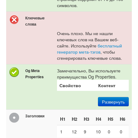
символов.
Ключевые
слова
Очень плохо. Мы не нашли
ключевых слов на Вашем веб-
сайте. Используйте
бесплатный
генератор мета-тэгов
, чтобы
сгенерировать ключевые слова.
Замечательно, Вы используете
Og Meta
преимущества Og Properties.
Properties
Свойство
Контент
Развернуть
Заголовки
H1
H2
H3
H4
H5
H6
1
12
9
10
0
0