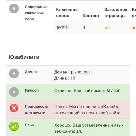
Содержание
Ключевое
Заголовок
К
ключевых
слово
Контент
страницы
с
слов
痞客邦
1
Юзабилити
Домен : pixnet.net
Домен
Длина : 10
Отлично, Ваш сайт имеет favicon.
Favicon
Плохо. Мы не нашли CSS файл,
Пригодность
отвечающий за печать веб-сайта.
для печати
Хорошо, Ваш установленный язык
Язык
веб-сайта: zh.