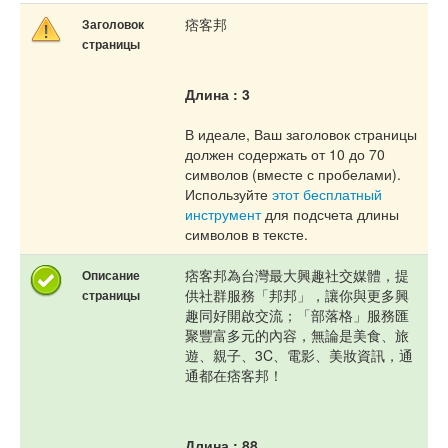
痞客邦
Заголовок
страницы
Длина : 3
В идеале, Ваш заголовок страницы
должен содержать от 10 до 70
символов (вместе с пробелами).
Используйте
этот бесплатный
инструмент
для подсчета длины
символов в тексте.
痞客邦為台灣最大興趣社交媒體，提
Описание
供社群服務「邦邦」，讓你與更多興
страницы
趣同好開啟交流；「部落格」服務匯
聚豐富多元的內容，無論是美食、旅
遊、親子、3C、電影、美妝資訊，通
通都在痞客邦！
Длина : 88