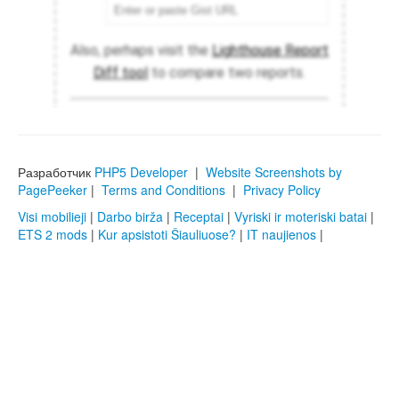
Разработчик
PHP5 Developer
|
Website Screenshots by
PagePeeker
|
Terms and Conditions
|
Privacy Policy
Visi mobilieji
|
Darbo birža
|
Receptai
|
Vyriski ir moteriski batai
|
ETS 2 mods
|
Kur apsistoti Šiauliuose?
|
IT naujienos
|