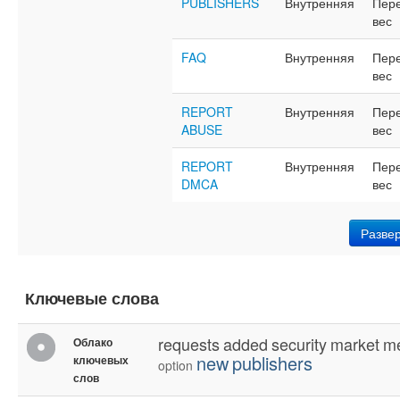
PUBLISHERS
Внутренняя
Пер
вес
FAQ
Внутренняя
Пер
вес
REPORT
Внутренняя
Пер
ABUSE
вес
REPORT
Внутренняя
Пер
DMCA
вес
Разве
Ключевые слова
requests
added
security
market
m
Облако
new
publishers
ключевых
option
слов