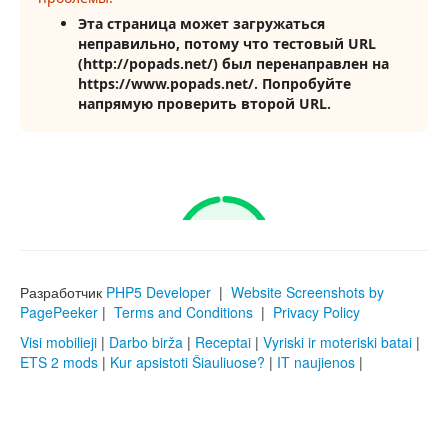
Разработчик
PHP5 Developer
|
Website Screenshots by
PagePeeker
|
Terms and Conditions
|
Privacy Policy
Visi mobilieji
|
Darbo birža
|
Receptai
|
Vyriski ir moteriski batai
|
ETS 2 mods
|
Kur apsistoti Šiauliuose?
|
IT naujienos
|