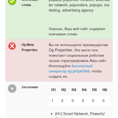
ter network, popunders, popups, ma
слова
rketing, advertising agency
Хорошо, Ваш веб-сайт содержит
ключевые слова.
Вы не используете преимущества
Og Meta
Og Properties. Эти мета-тэги
Properties
помогают социальным роботам
лучше структурировать Ваш сайт.
Используйте
бесплатный
генератор og properties
, чтобы
создать их.
Заголовки
H1
H2
H3
H4
H5
H6
1
2
0
5
0
0
[H1] Smart Network, Powerful