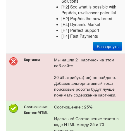
Solutions
[H2] See what is possible with
PopAds, re-discover potential
[H2] PopAds the new breed
[H4] Dynamic Market
[H4] Perfect Support
[H4] Fast Payments
Развернуть
Мы нашли 21 картинок на этом
Картинки
веб-сайте.
20 alt атрибута(-ов) не найдено.
Добавив альтернативный текст,
поисковые роботы будут лучше
понимать содержание картинки.
Соотношение :
25%
Соотношение
Контент/HTML
Идеально! Соотношение текста в
коде HTML между 25 и 70
процентов.