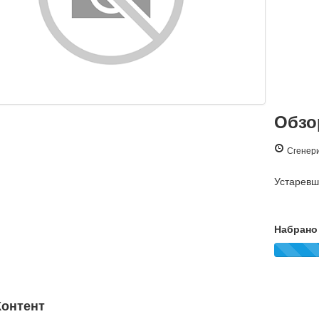
Обзор
Сгенери
Устарев
Набрано 
онтент