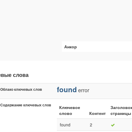
Анкор
евые слова
found
error
Облако ключевых слов
Содержание ключевых слов
Ключевое
Заголово
слово
Контент
страницы
found
2