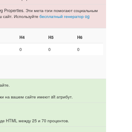
g Properties. Эти мета-тэги помогают социальным
ш сайт. Используйте
бесплатный генератор og
H4
H5
H6
0
0
0
айте.
ки на вашем сайте имеют alt атрибут.
оде HTML между 25 и 70 процентов.