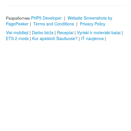
Разработчик
PHP5 Developer
|
Website Screenshots by
PagePeeker
|
Terms and Conditions
|
Privacy Policy
Visi mobilieji
|
Darbo birža
|
Receptai
|
Vyriski ir moteriski batai
|
ETS 2 mods
|
Kur apsistoti Šiauliuose?
|
IT naujienos
|