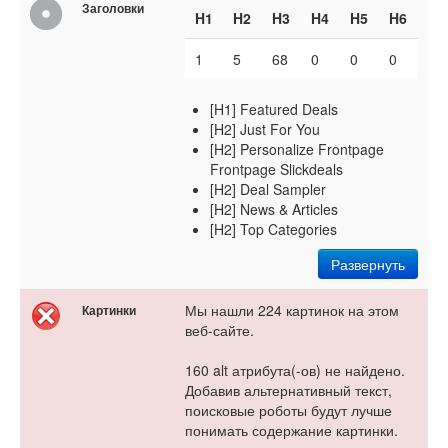
Заголовки
H1
H2
H3
H4
H5
H6
1
5
68
0
0
0
[H1] Featured Deals
[H2] Just For You
[H2] Personalize Frontpage
Frontpage Slickdeals
[H2] Deal Sampler
[H2] News & Articles
[H2] Top Categories
Развернуть
Мы нашли 224 картинок на этом
Картинки
веб-сайте.
160 alt атрибута(-ов) не найдено.
Добавив альтернативный текст,
поисковые роботы будут лучше
понимать содержание картинки.