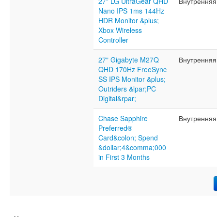
27" LG UltraGear QHD
Внутренняя
Nano IPS 1ms 144Hz
HDR Monitor &plus;
Xbox Wireless
Controller
27" Gigabyte M27Q
Внутренняя
QHD 170Hz FreeSync
SS IPS Monitor &plus;
Outriders &lpar;PC
Digital&rpar;
Chase Sapphire
Внутренняя
Preferred®
Card&colon; Spend
&dollar;4&comma;000
in First 3 Months