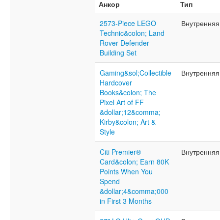
Анкор
Тип
2573-Piece LEGO
Внутренняя
Technic&colon; Land
Rover Defender
Building Set
Gaming&sol;Collectible
Внутренняя
Hardcover
Books&colon; The
Pixel Art of FF
&dollar;12&comma;
Kirby&colon; Art &
Style
Citi Premier®
Внутренняя
Card&colon; Earn 80K
Points When You
Spend
&dollar;4&comma;000
in First 3 Months