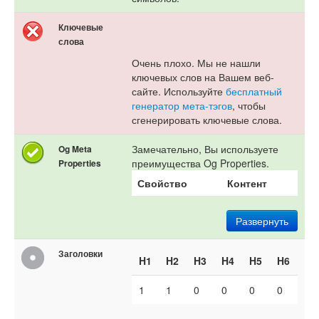
Ключевые
слова
Очень плохо. Мы не нашли
ключевых слов на Вашем веб-
сайте. Используйте
бесплатный
генератор мета-тэгов
, чтобы
сгенерировать ключевые слова.
Замечательно, Вы используете
Og Meta
преимущества Og Properties.
Properties
Свойство
Контент
Развернуть
Заголовки
H1
H2
H3
H4
H5
H6
1
1
0
0
0
0