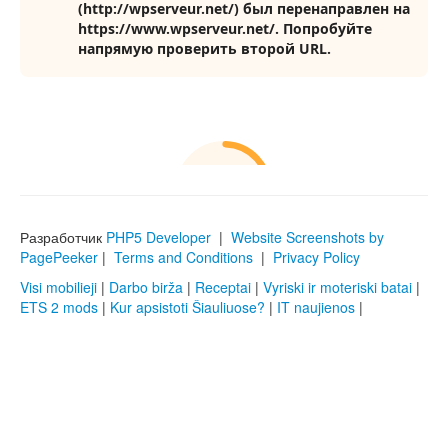
Разработчик
PHP5 Developer
|
Website Screenshots by
PagePeeker
|
Terms and Conditions
|
Privacy Policy
Visi mobilieji
|
Darbo birža
|
Receptai
|
Vyriski ir moteriski batai
|
ETS 2 mods
|
Kur apsistoti Šiauliuose?
|
IT naujienos
|