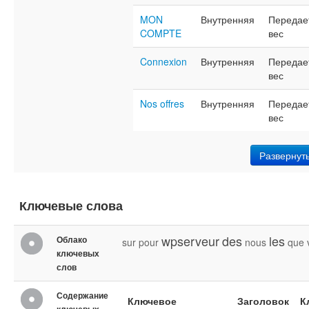
MON
Внутренняя
Передае
COMPTE
вес
Connexion
Внутренняя
Передае
вес
Nos offres
Внутренняя
Передае
вес
Развернут
Ключевые слова
wpserveur
des
les
Облако
sur
pour
nous
que
ключевых
слов
Содержание
Ключевое
Заголовок
К