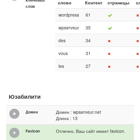
ключевых
слово
Контент
страницы
с
слов
wordpress
61
wpserveur
35
des
34
vous
31
les
27
Юзабилити
Домен : wpserveur.net
Домен
Длина : 13
Отлично, Ваш сайт имеет favicon.
Favicon