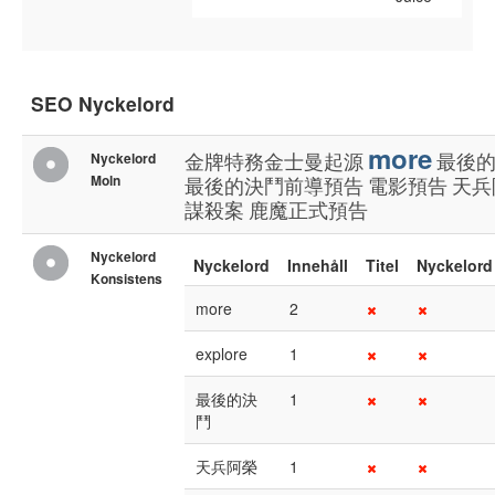
SEO Nyckelord
more
金牌特務金士曼起源
最後
Nyckelord
Moln
最後的決鬥前導預告
電影預告
天兵
謀殺案
鹿魔正式預告
Nyckelord
Nyckelord
Innehåll
Titel
Nyckelord
Konsistens
more
2
explore
1
最後的決
1
鬥
天兵阿榮
1