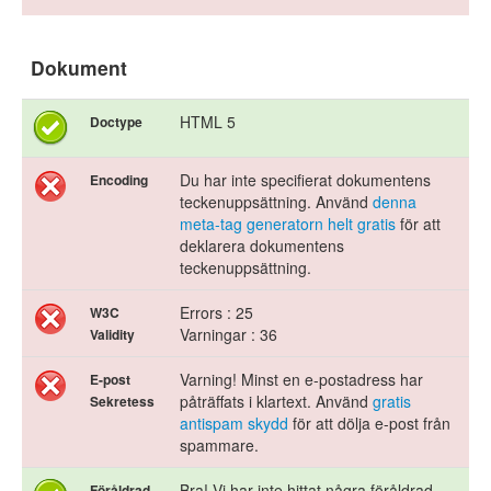
Dokument
HTML 5
Doctype
Du har inte specifierat dokumentens
Encoding
teckenuppsättning. Använd
denna
meta-tag generatorn helt gratis
för att
deklarera dokumentens
teckenuppsättning.
Errors : 25
W3C
Varningar : 36
Validity
Varning! Minst en e-postadress har
E-post
påträffats i klartext. Använd
gratis
Sekretess
antispam skydd
för att dölja e-post från
spammare.
Bra! Vi har inte hittat några föråldrad
Föråldrad