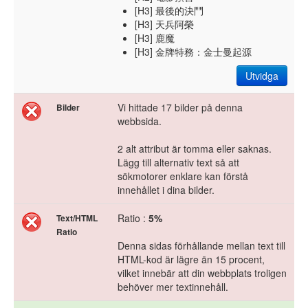
[H3] 最後的決鬥
[H3] 天兵阿榮
[H3] 鹿魔
[H3] 金牌特務：金士曼起源
Utvidga
Vi hittade 17 bilder på denna
Bilder
webbsida.
2 alt attribut är tomma eller saknas.
Lägg till alternativ text så att
sökmotorer enklare kan förstå
innehållet i dina bilder.
Ratio :
5%
Text/HTML
Ratio
Denna sidas förhållande mellan text till
HTML-kod är lägre än 15 procent,
vilket innebär att din webbplats troligen
behöver mer textinnehåll.