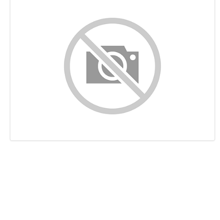
Innehåll
Länkar
Nyckelord
Användbarhet
Dokument
Mobil
Optimering
PageSpeed Insights