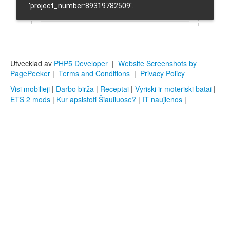
Utvecklad av
PHP5 Developer
|
Website Screenshots by
PagePeeker
|
Terms and Conditions
|
Privacy Policy
Visi mobilieji
|
Darbo birža
|
Receptai
|
Vyriski ir moteriski batai
|
ETS 2 mods
|
Kur apsistoti Šiauliuose?
|
IT naujienos
|