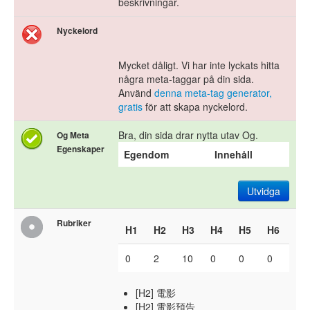
beskrivningar.
Nyckelord
Mycket dåligt. Vi har inte lyckats hitta
några meta-taggar på din sida.
Använd
denna meta-tag generator,
gratis
för att skapa nyckelord.
Bra, din sida drar nytta utav Og.
Og Meta
Egenskaper
Egendom
Innehåll
Utvidga
Rubriker
H1
H2
H3
H4
H5
H6
0
2
10
0
0
0
[H2] 電影
[H2] 電影預告