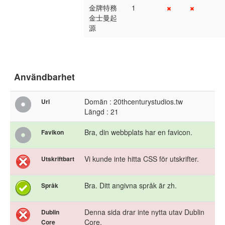
金牌特務
1
金士曼起
源
Användbarhet
Domän : 20thcenturystudios.tw
Url
Längd : 21
Bra, din webbplats har en favicon.
Favikon
Vi kunde inte hitta CSS för utskrifter.
Utskriftbart
Bra. Ditt angivna språk är zh.
Språk
Denna sida drar inte nytta utav Dublin
Dublin
Core.
Core