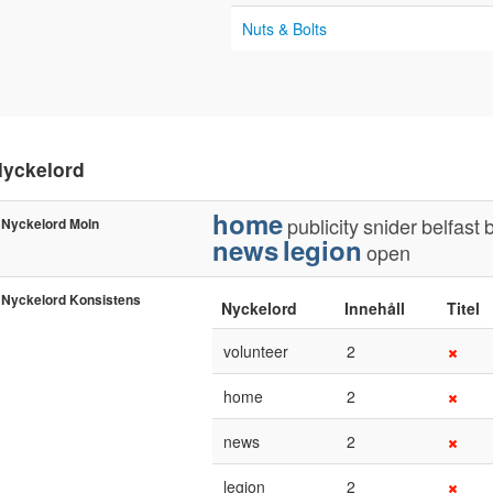
Nuts & Bolts
yckelord
home
publicity
snider
belfast
Nyckelord Moln
news
legion
open
Nyckelord Konsistens
Nyckelord
Innehåll
Titel
volunteer
2
home
2
news
2
legion
2