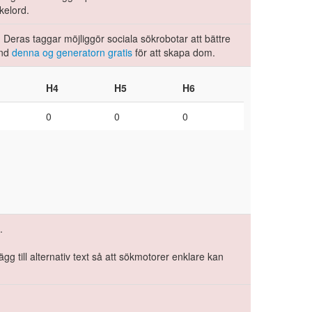
kelord.
 Deras taggar möjliggör sociala sökrobotar att bättre
änd
denna og generatorn gratis
för att skapa dom.
H4
H5
H6
0
0
0
.
ägg till alternativ text så att sökmotorer enklare kan