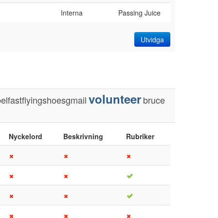
Interna
Passing Juice
Utvidga
volunteer
belfastflyingshoesgmail
bruce
Nyckelord
Beskrivning
Rubriker