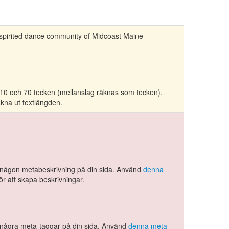
e spirited dance community of Midcoast Maine
an 10 och 70 tecken (mellanslag räknas som tecken).
äkna ut textlängden.
tta någon metabeskrivning på din sida. Använd
denna
ör att skapa beskrivningar.
tta några meta-taggar på din sida. Använd
denna meta-