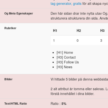
tag generator, gratis
för att skapa nyc
Den här sidan drar inte nytta utav Og.
Og Meta Egenskaper
strukturera strukturera din sida. Anv
Rubriker
H1
H2
H3
1
0
3
[H1] Home
[H3] Contact
[H3] Follow Us
[H3] News
Vi hittade 5 bilder på denna webbsida
Bilder
2 alt attribut är tomma eller saknas. L
förstå innehållet i dina bilder.
Ratio :
5%
Text/HTML Ratio