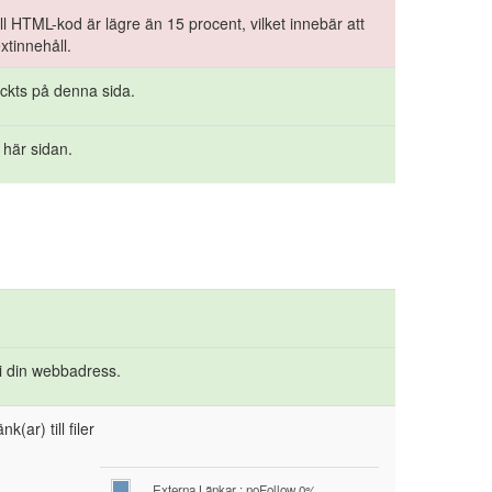
ll HTML-kod är lägre än 15 procent, vilket innebär att
xtinnehåll.
äckts på denna sida.
 här sidan.
 i din webbadress.
k(ar) till filer
Externa Länkar : noFollow 0%