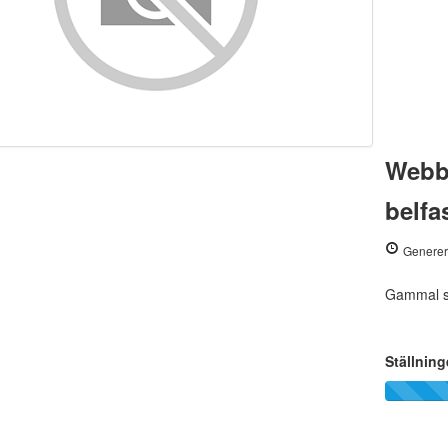
Webb
belfa
Generer
Gammal st
Ställning