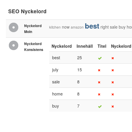
SEO Nyckelord
best
Nyckelord
now
right
sale
buy
ho
kitchen
amazon
Moln
Nyckelord
Nyckelord
Innehåll
Titel
Nyckelord
Konsistens
best
25
july
15
sale
8
home
8
buy
7