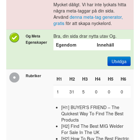
Mycket dåligt. Vi har inte lyckats hitta
några meta-taggar på din sida.
Använd
denna meta-tag generator,
gratis
för att skapa nyckelord.
Bra, din sida drar nytta utav Og.
Og Meta
Egenskaper
Egendom
Innehåll
Utvidga
Rubriker
H1
H2
H3
H4
H5
H6
1
31
5
0
0
0
[H1] BUYER'S FRIEND – The
Quickest Way To Find The Best
Products
[H2] Find The Best MIG Welder
For Sale In The UK
[H2] How To Buy The Best Electric