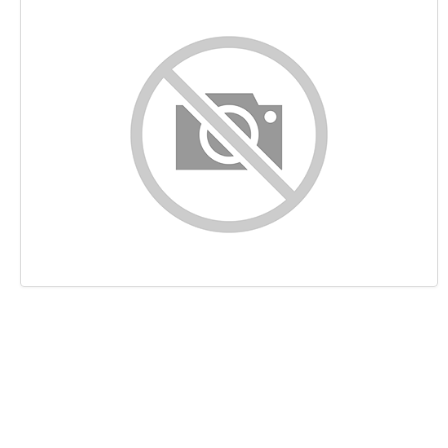
Innehåll
Länkar
Nyckelord
Användbarhet
Dokument
Mobil
Optimering
PageSpeed Insights