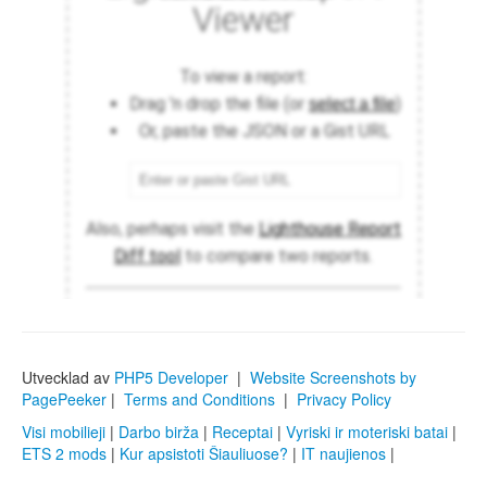
Utvecklad av
PHP5 Developer
|
Website Screenshots by
PagePeeker
|
Terms and Conditions
|
Privacy Policy
Visi mobilieji
|
Darbo birža
|
Receptai
|
Vyriski ir moteriski batai
|
ETS 2 mods
|
Kur apsistoti Šiauliuose?
|
IT naujienos
|