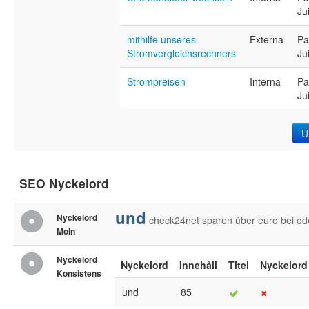
Ju
mithilfe unseres
Externa
Pa
Stromvergleichsrechners
Ju
Strompreisen
Interna
Pa
Ju
U
SEO Nyckelord
und
Nyckelord
check24net
sparen
über
euro
bei
od
Moln
Nyckelord
Nyckelord
Innehåll
Titel
Nyckelord
Konsistens
und
85