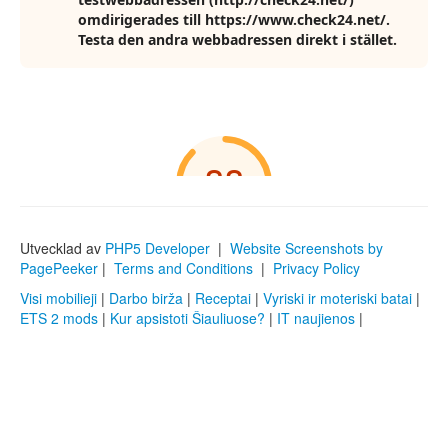
Utvecklad av
PHP5 Developer
|
Website Screenshots by
PagePeeker
|
Terms and Conditions
|
Privacy Policy
Visi mobilieji
|
Darbo birža
|
Receptai
|
Vyriski ir moteriski batai
|
ETS 2 mods
|
Kur apsistoti Šiauliuose?
|
IT naujienos
|