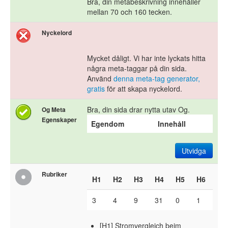
Bra, din metabeskrivning innehåller
mellan 70 och 160 tecken.
Nyckelord
Mycket dåligt. Vi har inte lyckats hitta
några meta-taggar på din sida.
Använd
denna meta-tag generator,
gratis
för att skapa nyckelord.
Bra, din sida drar nytta utav Og.
Og Meta
Egenskaper
Egendom
Innehåll
Utvidga
Rubriker
H1
H2
H3
H4
H5
H6
3
4
9
31
0
1
[H1] Stromvergleich beim