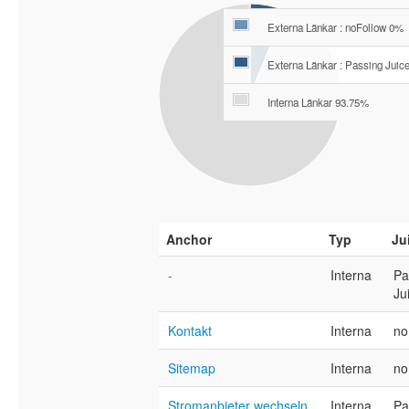
Externa Länkar : noFollow 0%
Externa Länkar : Passing Juic
Interna Länkar 93.75%
Anchor
Typ
Ju
-
Interna
Pa
Ju
Kontakt
Interna
no
Sitemap
Interna
no
Stromanbieter wechseln
Interna
Pa