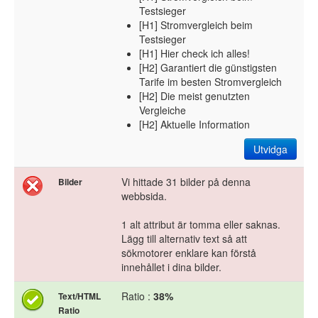
Testsieger
[H1] Stromvergleich beim
Testsieger
[H1] Hier check ich alles!
[H2] Garantiert die günstigsten
Tarife im besten Stromvergleich
[H2] Die meist genutzten
Vergleiche
[H2] Aktuelle Information
Utvidga
Vi hittade 31 bilder på denna
Bilder
webbsida.
1 alt attribut är tomma eller saknas.
Lägg till alternativ text så att
sökmotorer enklare kan förstå
innehållet i dina bilder.
Ratio :
38%
Text/HTML
Ratio