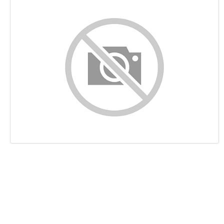
Innehåll
Länkar
Nyckelord
Användbarhet
Dokument
Mobil
Optimering
PageSpeed Insights