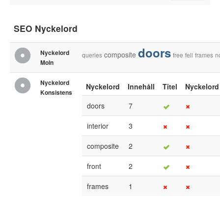
SEO Nyckelord
doors
Nyckelord
composite
queries
free
fell
frames
n
Moln
Nyckelord
Nyckelord
Innehåll
Titel
Nyckelord
Konsistens
doors
7
interior
3
composite
2
front
2
frames
1