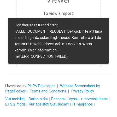
Utvecklad av
PHP5 Developer
|
Website Screenshots by
PagePeeker
|
Terms and Conditions
|
Privacy Policy
Visi mobilieji
|
Darbo birža
|
Receptai
|
Vyriski ir moteriski batai
|
ETS 2 mods
|
Kur apsistoti Šiauliuose?
|
IT naujienos
|