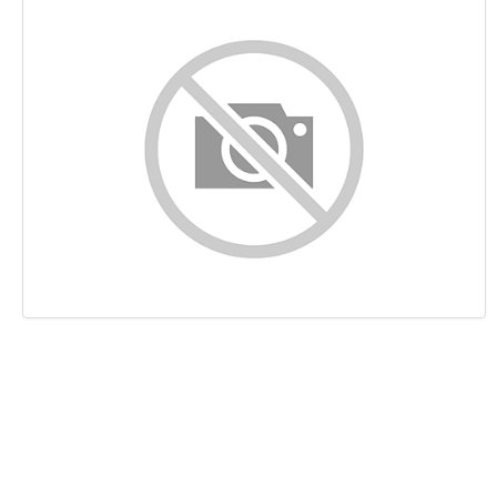
Innehåll
Länkar
Nyckelord
Användbarhet
Dokument
Mobil
Optimering
PageSpeed Insights