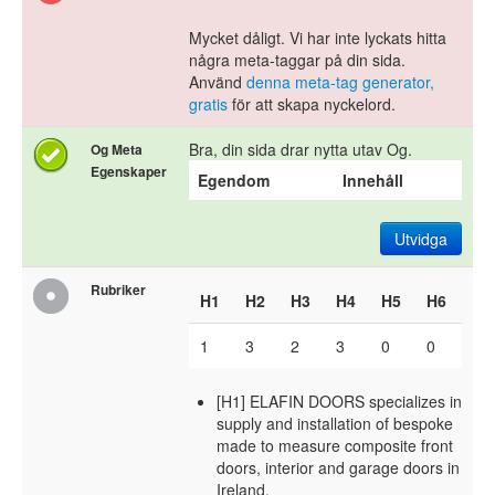
Mycket dåligt. Vi har inte lyckats hitta
några meta-taggar på din sida.
Använd
denna meta-tag generator,
gratis
för att skapa nyckelord.
Bra, din sida drar nytta utav Og.
Og Meta
Egenskaper
Egendom
Innehåll
Utvidga
Rubriker
H1
H2
H3
H4
H5
H6
1
3
2
3
0
0
[H1] ELAFIN DOORS specializes in
supply and installation of bespoke
made to measure composite front
doors, interior and garage doors in
Ireland.