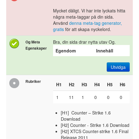
Mycket dåligt. Vi har inte lyckats hitta
några meta-taggar på din sida.
Använd
denna meta-tag generator,
gratis
för att skapa nyckelord.
Bra, din sida drar nytta utav Og.
Og Meta
Egenskaper
Egendom
Innehåll
Utvidga
Rubriker
H1
H2
H3
H4
H5
H6
1
11
1
0
0
0
[H1] Counter – Strike 1.6
Download
[H2] Counter - Strike 1.6 Download
[H2] XTCS Counter-strike 1.6 Final
Release 2011