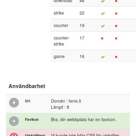
download
46
strike
22
counter
19
counter-
17
strike
game
16
Användbarhet
Domän : fenix.lt
Url
Längd : 8
Bra, din webbplats har en favicon.
Favikon
Vi kunde inte hitta CSS för utskrifter.
Utskriftbart