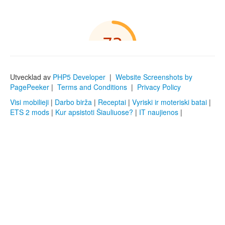
Utvecklad av
PHP5 Developer
|
Website Screenshots by
PagePeeker
|
Terms and Conditions
|
Privacy Policy
Visi mobilieji
|
Darbo birža
|
Receptai
|
Vyriski ir moteriski batai
|
ETS 2 mods
|
Kur apsistoti Šiauliuose?
|
IT naujienos
|