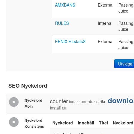
AMXBANS
Externa
Passing
Juice
RULES
Interna
Passing
Juice
FENIX HLstatsX
Externa
Passing
Juice
Utvidga
SEO Nyckelord
downlo
counter
Nyckelord
counter-strike
torrent
Moln
install
full
Nyckelord
Nyckelord
Innehåll
Titel
Nyckelord
Konsistens