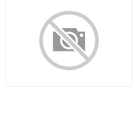
Innehåll
Länkar
Nyckelord
Användbarhet
Dokument
Mobil
Optimering
PageSpeed Insights