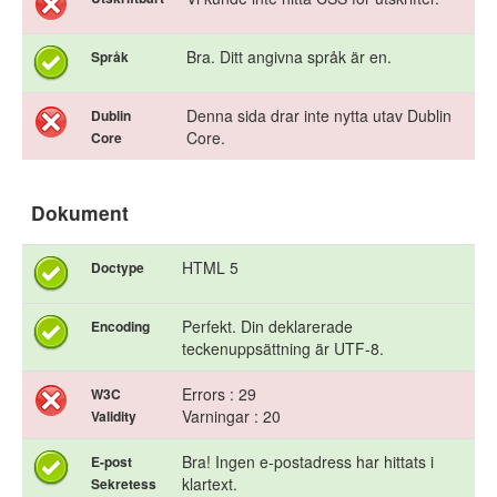
Bra. Ditt angivna språk är en.
Språk
Denna sida drar inte nytta utav Dublin
Dublin
Core.
Core
Dokument
HTML 5
Doctype
Perfekt. Din deklarerade
Encoding
teckenuppsättning är UTF-8.
Errors : 29
W3C
Varningar : 20
Validity
Bra! Ingen e-postadress har hittats i
E-post
klartext.
Sekretess