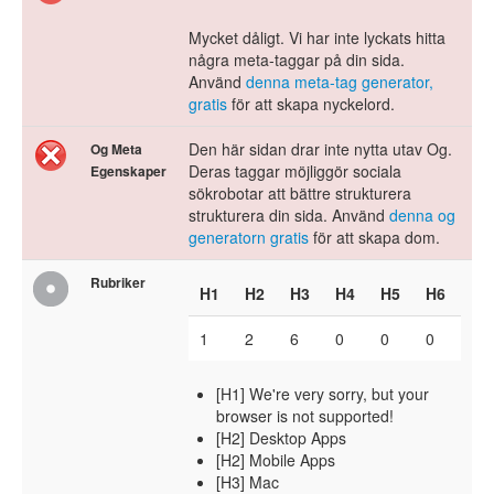
Mycket dåligt. Vi har inte lyckats hitta
några meta-taggar på din sida.
Använd
denna meta-tag generator,
gratis
för att skapa nyckelord.
Den här sidan drar inte nytta utav Og.
Og Meta
Deras taggar möjliggör sociala
Egenskaper
sökrobotar att bättre strukturera
strukturera din sida. Använd
denna og
generatorn gratis
för att skapa dom.
Rubriker
H1
H2
H3
H4
H5
H6
1
2
6
0
0
0
[H1] We're very sorry, but your
browser is not supported!
[H2] Desktop Apps
[H2] Mobile Apps
[H3] Mac