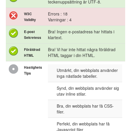
teckenuppsättning är UTF-8.
Errors : 18
W3C
Varningar : 4
Validity
Bra! Ingen e-postadress har hittats i
E-post
klartext.
Sekretess
Bra! Vi har inte hittat några föråldrad
Föråldrad
HTML taggar i din HTML.
HTML
Hastighets
Utmärkt, din webbplats använder
Tips
inga nästlade tabeller.
Synd, din webbplats använder sig
utav inline stilar.
Bra, din webbplats har få CSS-
filer.
Perfekt, din webbplats har få
Javascript filer