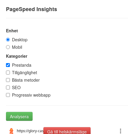
PageSpeed Insights
Enhet
Desktop
Mobil
Kategorier
Prestanda
Tillgänglighet
Bästa metoder
SEO
Progressiv webbapp
Analysera
Gå till helskärmsläge