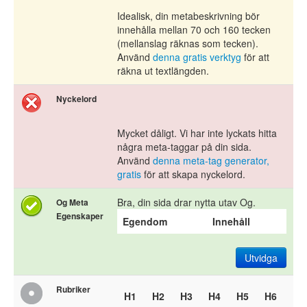
Idealisk, din metabeskrivning bör
innehålla mellan 70 och 160 tecken
(mellanslag räknas som tecken).
Använd
denna gratis verktyg
för att
räkna ut textlängden.
Nyckelord
Mycket dåligt. Vi har inte lyckats hitta
några meta-taggar på din sida.
Använd
denna meta-tag generator,
gratis
för att skapa nyckelord.
Bra, din sida drar nytta utav Og.
Og Meta
Egenskaper
Egendom
Innehåll
Utvidga
Rubriker
H1
H2
H3
H4
H5
H6