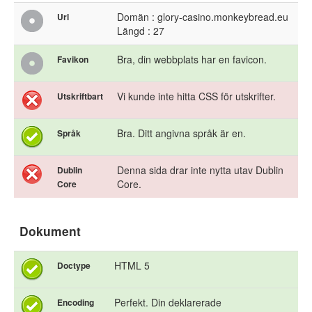
Domän : glory-casino.monkeybread.eu
Url
Längd : 27
Bra, din webbplats har en favicon.
Favikon
Vi kunde inte hitta CSS för utskrifter.
Utskriftbart
Bra. Ditt angivna språk är en.
Språk
Denna sida drar inte nytta utav Dublin
Dublin
Core.
Core
Dokument
HTML 5
Doctype
Perfekt. Din deklarerade
Encoding