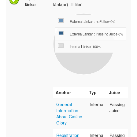
länk(ar) till filer
länkar
Externa Länkar : noFollow 0%
Externa Länkar : Passing Juice 0%
Interna Länkar 100%
Anchor
Typ
Juice
General
Interna
Passing
Information
Juice
About Casino
Glory
Registration
Interna
Passing