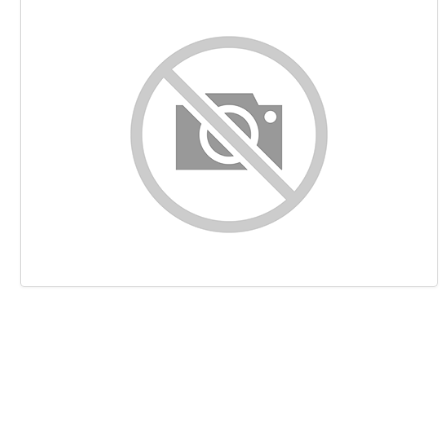
Innehåll
Länkar
Nyckelord
Användbarhet
Dokument
Mobil
Optimering
PageSpeed Insights