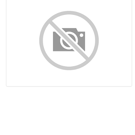
Innehåll
Länkar
Nyckelord
Användbarhet
Dokument
Mobil
Optimering
PageSpeed Insights