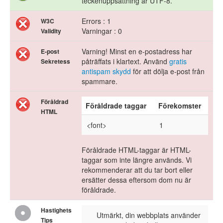
teckenuppsättning är UTF-8.
Errors : 1
W3C
Varningar : 0
Validity
Varning! Minst en e-postadress har
E-post
påträffats i klartext. Använd
gratis
Sekretess
antispam skydd
för att dölja e-post från
spammare.
Föråldrad
Föråldrade taggar
Förekomster
HTML
<font>
1
Föråldrade HTML-taggar är HTML-
taggar som inte längre används. Vi
rekommenderar att du tar bort eller
ersätter dessa eftersom dom nu är
föråldrade.
Hastighets
Utmärkt, din webbplats använder
Tips