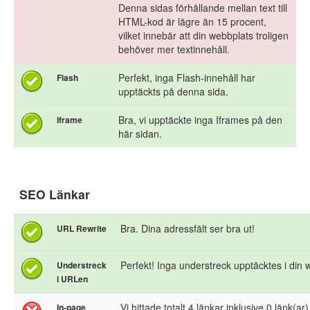
Denna sidas förhållande mellan text till
HTML-kod är lägre än 15 procent,
vilket innebär att din webbplats troligen
behöver mer textinnehåll.
Perfekt, inga Flash-innehåll har
Flash
upptäckts på denna sida.
Bra, vi upptäckte inga Iframes på den
Iframe
här sidan.
SEO Länkar
Bra. Dina adressfält ser bra ut!
URL Rewrite
Perfekt! Inga understreck upptäcktes i din
Understreck
i URLen
Vi hittade totalt 4 länkar inklusive 0 länk(ar) ti
In-page