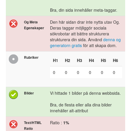
Bra, din sida innehåller meta-taggar.
Den här sidan drar inte nytta utav Og.
Og Meta
Deras taggar möjliggör sociala
Egenskaper
sökrobotar att bättre strukturera
strukturera din sida. Använd
denna og
generatorn gratis
för att skapa dom.
Rubriker
H1
H2
H3
H4
H5
H6
0
0
0
0
0
0
Vi hittade 1 bilder på denna webbsida.
Bilder
Bra, de flesta eller alla dina bilder
innehåller alt-attribut
Ratio :
1%
Text/HTML
Ratio