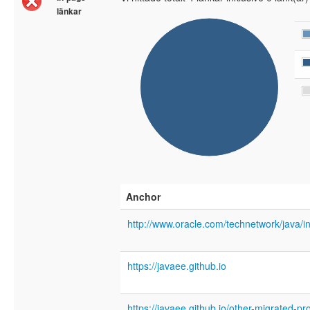
länkar
Anchor
http://www.oracle.com/technetwork/java/i
https://javaee.github.io
https://javaee.github.io/other-migrated-pr