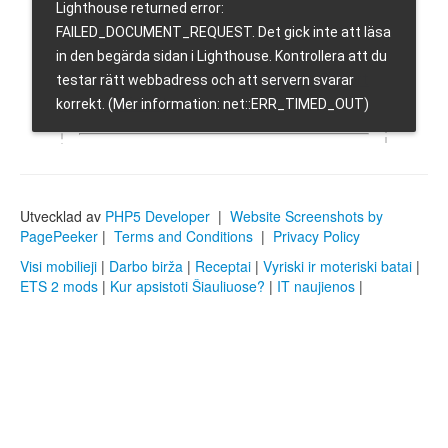
Utvecklad av
PHP5 Developer
|
Website Screenshots by
PagePeeker
|
Terms and Conditions
|
Privacy Policy
Visi mobilieji
|
Darbo birža
|
Receptai
|
Vyriski ir moteriski batai
|
ETS 2 mods
|
Kur apsistoti Šiauliuose?
|
IT naujienos
|