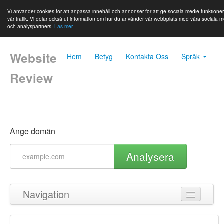
Vi använder cookies för att anpassa innehåll och annonser för att ge sociala medie funktione
vår trafik. Vi delar också ut information om hur du använder vår webbplats med våra sociala m
och analyspartners.
Läs mer
Website
Hem
Betyg
Kontakta Oss
Språk
Review
Ange domän
Analysera
Navigation
Tillbaka till toppen