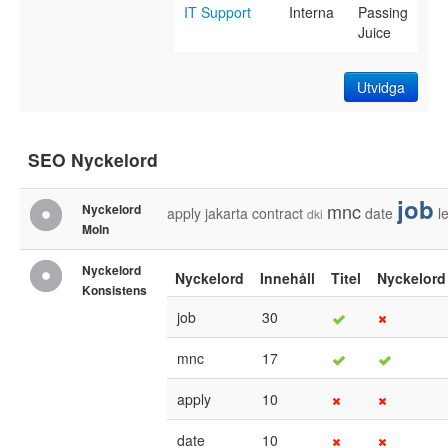
IT Support
Interna
Passing
Juice
Utvidga
SEO Nyckelord
job
mnc
Nyckelord
apply
jakarta
contract
date
l
dki
Moln
Nyckelord
Nyckelord
Innehåll
Titel
Nyckelord
Konsistens
job
30
mnc
17
apply
10
date
10