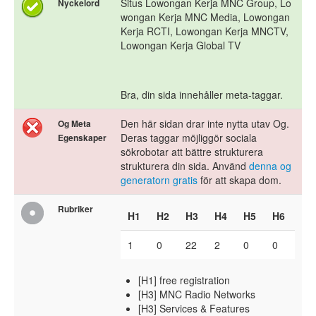
Situs Lowongan Kerja MNC Group, Lo
Nyckelord
wongan Kerja MNC Media, Lowongan
Kerja RCTI, Lowongan Kerja MNCTV,
Lowongan Kerja Global TV
Bra, din sida innehåller meta-taggar.
Den här sidan drar inte nytta utav Og.
Og Meta
Deras taggar möjliggör sociala
Egenskaper
sökrobotar att bättre strukturera
strukturera din sida. Använd
denna og
generatorn gratis
för att skapa dom.
Rubriker
H1
H2
H3
H4
H5
H6
1
0
22
2
0
0
[H1] free registration
[H3] MNC Radio Networks
[H3] Services & Features