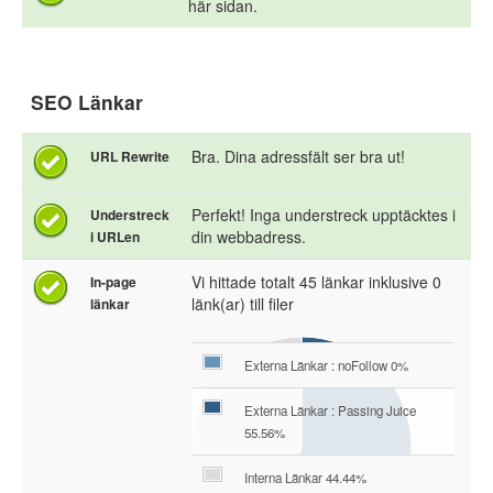
här sidan.
SEO Länkar
Bra. Dina adressfält ser bra ut!
URL Rewrite
Perfekt! Inga understreck upptäcktes i
Understreck
din webbadress.
i URLen
Vi hittade totalt 45 länkar inklusive 0
In-page
länk(ar) till filer
länkar
Externa Länkar : noFollow 0%
Externa Länkar : Passing Juice
55.56%
Interna Länkar 44.44%