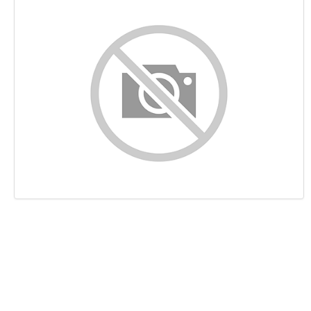
Innehåll
Länkar
Nyckelord
Användbarhet
Dokument
Mobil
Optimering
PageSpeed Insights