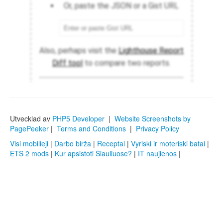
Utvecklad av
PHP5 Developer
|
Website Screenshots by
PagePeeker
|
Terms and Conditions
|
Privacy Policy
Visi mobilieji
|
Darbo birža
|
Receptai
|
Vyriski ir moteriski batai
|
ETS 2 mods
|
Kur apsistoti Šiauliuose?
|
IT naujienos
|