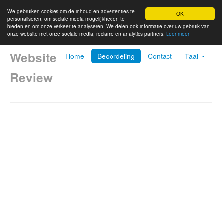
We gebruiken cookies om de inhoud en advertenties te
OK
personaliseren, om sociale media mogelijkheden te
bieden en om onze verkeer te analyseren. We delen ook informatie over uw gebruik van
onze website met onze sociale media, reclame en analytics partners.
Leer meer
Website
Home
Beoordeling
Contact
Taal
Review