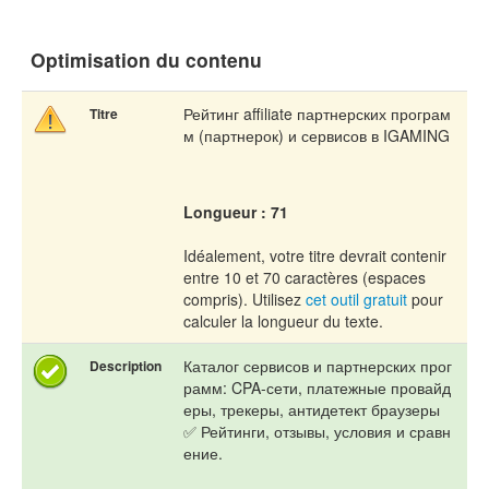
Optimisation du contenu
Рейтинг affiliate партнерских програм
Titre
м (партнерок) и сервисов в IGAMING
Longueur : 71
Idéalement, votre titre devrait contenir
entre 10 et 70 caractères (espaces
compris). Utilisez
cet outil gratuit
pour
calculer la longueur du texte.
Каталог сервисов и партнерских прог
Description
рамм: CPA-сети, платежные провайд
еры, трекеры, антидетект браузеры
✅ Рейтинги, отзывы, условия и сравн
ение.