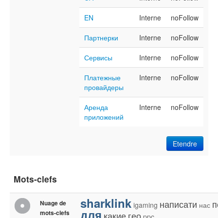
EN
Interne
noFollow
Партнерки
Interne
noFollow
Сервисы
Interne
noFollow
Платежные
Interne
noFollow
провайдеры
Аренда
Interne
noFollow
приложений
Etendre
Mots-clefs
sharklink
написати
п
Nuage de
igaming
нас
для
mots-clefs
какие
гео
ppc