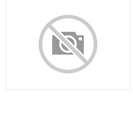
Contenu
Liens
Mots-clefs
Ergonomie
Document
Mobile
Optimisation
PageSpeed Insights