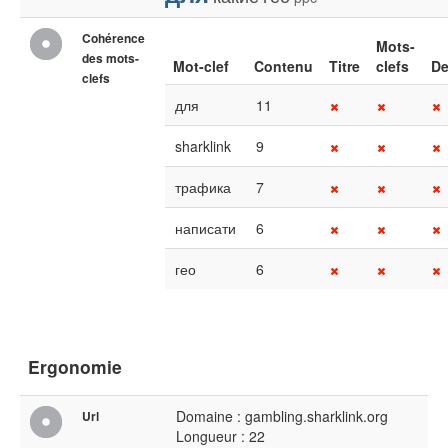
Cohérence
Mots-
des mots-
Mot-clef
Contenu
Titre
clefs
De
clefs
для
11
sharklink
9
трафика
7
написати
6
гео
6
Ergonomie
Domaine : gambling.sharklink.org
Url
Longueur : 22