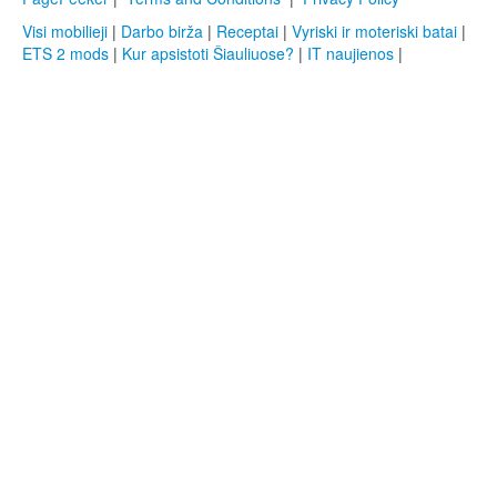
Visi mobilieji
|
Darbo birža
|
Receptai
|
Vyriski ir moteriski batai
|
ETS 2 mods
|
Kur apsistoti Šiauliuose?
|
IT naujienos
|