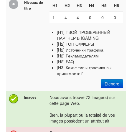
Niveaux de
H1
H2
H3
H4
H5
H6
titre
1
4
4
0
0
0
[H1] ТВОЙ ПРОВЕРЕННЫЙ
ПАРТНЕР В IGAMING
[H2] ТОП ОФФЕРЫ
[H2] Источники трафика
[H2] Рекламодателям
[H2] FAQ
[H3] Какие типы трафика вы
принимаете?
Etendre
Nous avons trouvé 72 image(s) sur
Images
cette page Web.
Bien, la plupart ou la totalité de vos
images possèdent un attribut alt