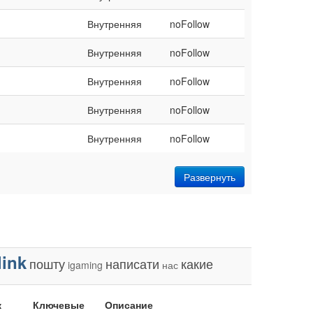
Внутренняя
noFollow
Внутренняя
noFollow
Внутренняя
noFollow
Внутренняя
noFollow
Внутренняя
noFollow
Развернуть
link
пошту
написати
какие
igaming
нас
к
Ключевые
Описание