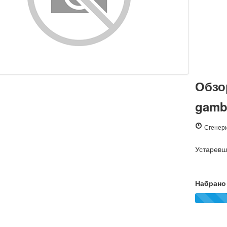
Обзо
gambl
Сгенер
Устарев
Набрано 