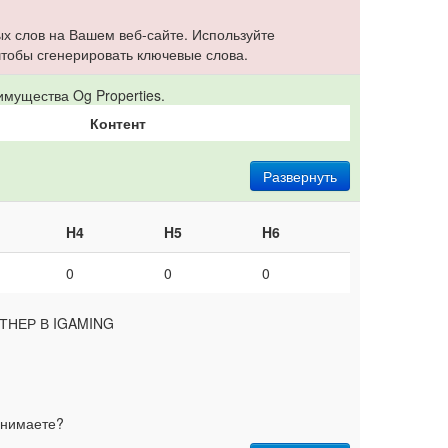
х слов на Вашем веб-сайте. Используйте
 чтобы сгенерировать ключевые слова.
мущества Og Properties.
Контент
Развернуть
H4
H5
H6
0
0
0
ТНЕР В IGAMING
инимаете?