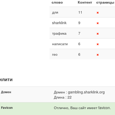
слово
Контент
страницы
для
11
sharklink
9
трафика
7
написати
6
гео
6
илити
Домен : gambling.sharklink.org
Домен
Длина : 22
Отлично, Ваш сайт имеет favicon.
Favicon