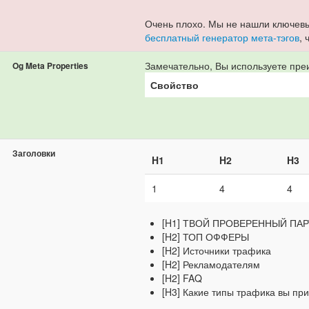
Очень плохо. Мы не нашли ключевы
бесплатный генератор мета-тэгов
,
Замечательно, Вы используете преи
Og Meta Properties
Свойство
Заголовки
H1
H2
H3
1
4
4
[H1] ТВОЙ ПРОВЕРЕННЫЙ ПАР
[H2] ТОП ОФФЕРЫ
[H2] Источники трафика
[H2] Рекламодателям
[H2] FAQ
[H3] Какие типы трафика вы пр