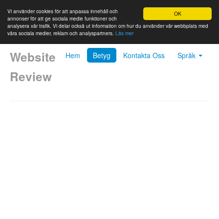
Vi använder cookies för att anpassa innehåll och
OK
annonser för att ge sociala medie funktioner och
analysera vår trafik. Vi delar också ut information om hur du använder vår webbplats med
våra sociala medier, reklam och analyspartners.
Läs mer
Website
Hem
Betyg
Kontakta Oss
Språk
Review