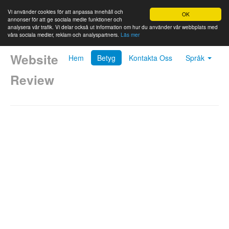
Vi använder cookies för att anpassa innehåll och
OK
annonser för att ge sociala medie funktioner och
analysera vår trafik. Vi delar också ut information om hur du använder vår webbplats med
våra sociala medier, reklam och analyspartners.
Läs mer
Website
Hem
Betyg
Kontakta Oss
Språk
Review