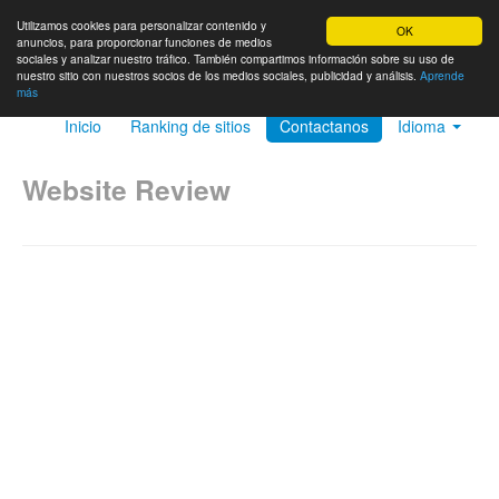
Utilizamos cookies para personalizar contenido y
OK
anuncios, para proporcionar funciones de medios
sociales y analizar nuestro tráfico. También compartimos información sobre su uso de
nuestro sitio con nuestros socios de los medios sociales, publicidad y análisis.
Aprende
más
Inicio
Ranking de sitios
Contactanos
Idioma
Website Review