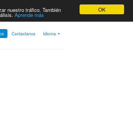
OK
ar nuestro tráfico. También
álisis.
Aprende más
ios
Contactanos
Idioma