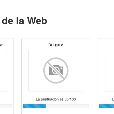
 de la Web
kr
fai.gov
La puntuación es 35/100
L