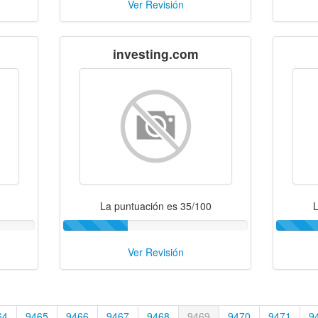
Ver Revisión
investing.com
La puntuación es 35/100
L
Ver Revisión
64
9465
9466
9467
9468
9469
9470
9471
9