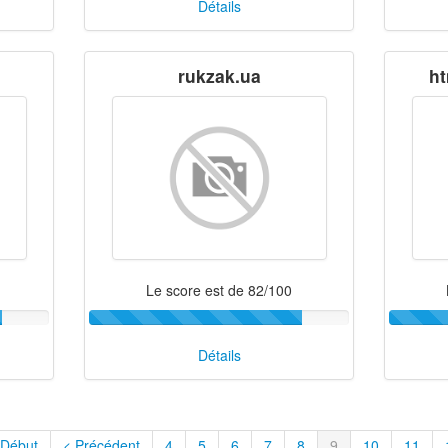
Détails
rukzak.ua
ht
Le score est de 82/100
Détails
 Début
< Précédent
4
5
6
7
8
9
10
11