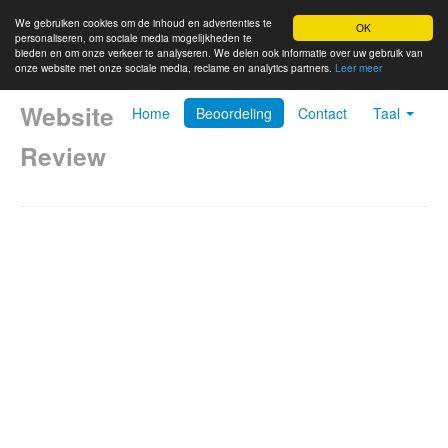
We gebruiken cookies om de inhoud en advertenties te
OK
personaliseren, om sociale media mogelijkheden te
bieden en om onze verkeer te analyseren. We delen ook informatie over uw gebruik van
onze website met onze sociale media, reclame en analytics partners.
Leer meer
Website
Home
Beoordeling
Contact
Taal
Review