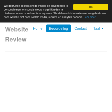
We gebruiken cookies om de inhoud en advertenties te
OK
personaliseren, om sociale media mogelijkheden te
bieden en om onze verkeer te analyseren. We delen ook informatie over uw gebruik van
onze website met onze sociale media, reclame en analytics partners.
Leer meer
Website
Home
Beoordeling
Contact
Taal
Review