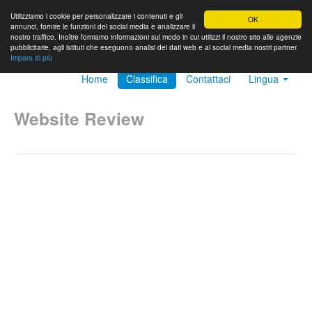
Utilizziamo i cookie per personalizzare i contenuti e gli
OK
annunci, fornire le funzioni dei social media e analizzare il
nostro traffico. Inoltre forniamo informazioni sul modo in cui utilizzi il nostro sito alle agenzie
pubblicitarie, agli istituti che eseguono analisi dei dati web e ai social media nostri partner.
Impara di più
Home
Classifica
Contattaci
Lingua
Website Review