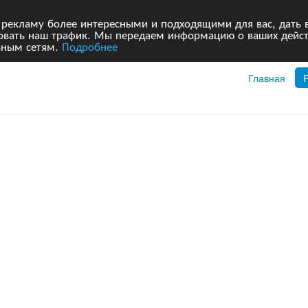
 рекламу более интересными и подходящими для вас, дать 
ровать наш трафик. Мы передаем информацию о ваших дейст
ьным сетям.
Подробнее
Главная