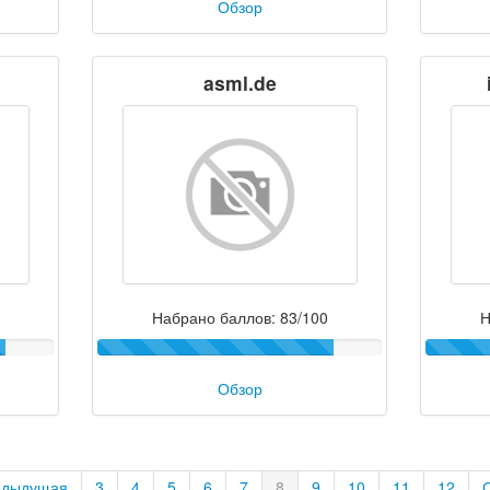
Обзор
m
asml.de
Набрано баллов: 83/100
Н
Обзор
едыдущая
3
4
5
6
7
8
9
10
11
12