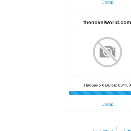
Обзор
thenovelworld.co
Набрано баллов: 83/100
Обзор
<< Первая
< Пр